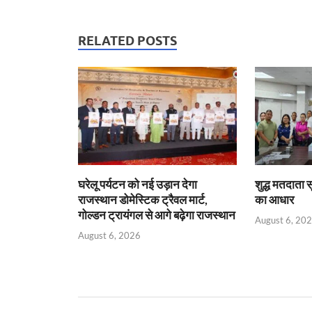
at
e
itt
ail
nt
k
ail
s
b
er
Fr
e
RELATED POSTS
A
o
ie
dI
p
o
n
n
p
k
dl
y
घरेलू पर्यटन को नई उड़ान देगा
शुद्ध मतदाता 
राजस्थान डोमेस्टिक ट्रैवल मार्ट,
का आधार
गोल्डन ट्रायंगल से आगे बढ़ेगा राजस्थान
August 6, 20
August 6, 2026