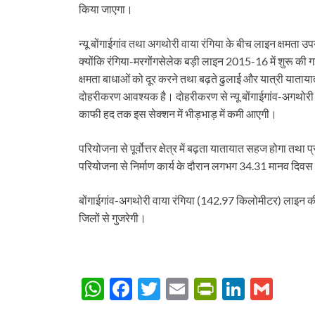
किया जाएगा।
न्यू बोंगाईगांव तथा अगथोरी वाया रंगिया के बीच लाइन क्षमत
क्योंकि रंगिया-मरगोंगसेलेक बड़ी लाइन 2015-16 में शुरू की ग
क्षमता बाधाओं को दूर करने तथा बढ़ते ढुलाई और यात्री यातायात
दोहरीकरण आवश्यक है। दोहरीकरण से न्यू बोंगाईगांव-अगथोरी व
काफी हद तक इस सेक्शन में भीड़भाड़ में कमी आएगी।
परियोजना से पूर्वोत्तर क्षेत्र में बढ़ता यातायात सहज होगा 
परियोजना से निर्माण कार्य के दौरान लगभग 34.31 मानव दिव
बोंगाईगांव-अगथोरी वाया रंगिया (142.97 किलोमीटर) लाइन की
जिलों से गुजरेगी।
W
F
T
E
P
Li
G
h
ac
w
m
ri
n
m